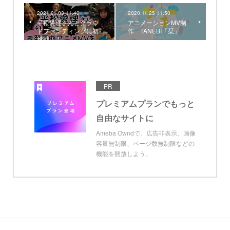
2021.01.03 11:40
2020.11.25 11:50
平松愛理さんとクラウ
アニメーションMV制
ドファンディングに初
作 TANEBI「栞」
挑戦！！
PR
プレミアムプランでもっと
自由なサイトに
Ameba Owndで、広告非表示、画像
容量無制限、ページ数無制限などの
機能を開放しよう。