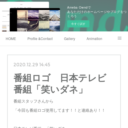
Ameba Owndで
あなただけのホームページやブログをつ
くろう
今すぐ試す
HOME
Profile &Contact
Gallery
Animation
X(twitter)
Instagram
Shop
222club
2020.12.29 14:45
番組ロゴ 日本テレビ
番組「笑いダネ」
番組スタッフさんから
「今回も番組ロゴ使用してます！！と連絡あり！！