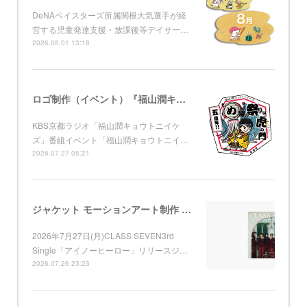
DeNAベイスターズ所属関根大気選手が経
営する児童発達支援・放課後等デイサー…
2026.08.01 13:18
ロゴ制作（イベント）『福山潤キョウトニイケズ ～五周年！め組の祭りは虎ノ門』 KBS京都
KBS京都ラジオ「福山潤キョウトニイケ
ズ」番組イベント「福山潤キョウトニイ…
2026.07.27 05:21
ジャケット モーションアート制作 （Apple Music) CLASS SEVEN 3rd Single「アイノーヒーロー」
2026年7月27日(月)CLASS SEVEN3rd
Single「アイノーヒーロー」リリースジ…
2026.07.26 23:23