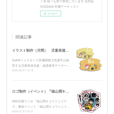
ト等 様々な形で表現しています 合同会
社222arts 所属アーティスト
フォロー
関連記事
イラスト制作（月間） 児童発達支援・放課後等デイサービス グローブ
DeNAベイスターズ所属関根大気選手が経
営する児童発達支援・放課後等デイサー…
2026.08.01 13:18
ロゴ制作（イベント）『福山潤キョウトニイケズ ～五周年！め組の祭りは虎ノ門』 KBS京都
KBS京都ラジオ「福山潤キョウトニイケ
ズ」番組イベント「福山潤キョウトニイ…
2026.07.27 05:21