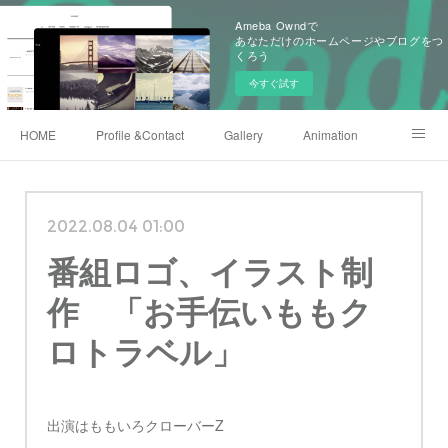
Ameba Owndで
あなただけのホームページやブログをつ
くろう
今すぐ試す
HOME
Profile &Contact
Gallery
Animation
X(twitter)
Instagram
Shop
222club
2022.08.04 01:00
番組ロゴ、イラスト制
作 「お手伝いももク
ロトラベル」
出演はももいろクローバーZ