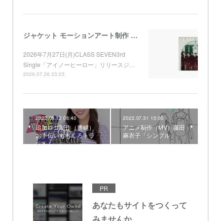
ジャケット モーションアート制作 （Apple Music) CLASS SEVEN 3rd Single「アイノーヒーロー」
2026年7月27日(月)CLASS SEVEN3rd
Single「アイノーヒーロー」リリースジ…
2026.07.26 23:23
2022.08.12 08:40
2022.07.31 15:00
追加ロゴ制作（番組）
アニメ制作（MV）藤田
お手伝いももくろトラ
麻衣子「シンプル」
ベル
PR
あなたもサイトをつくって
みませんか