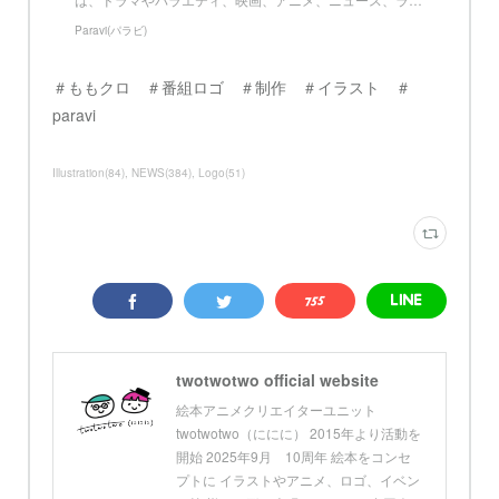
Paravi(パラビ)
＃ももクロ ＃番組ロゴ ＃制作 ＃イラスト ＃
paravi
Illustration
(
84
)
NEWS
(
384
)
Logo
(
51
)
twotwotwo official website
絵本アニメクリエイターユニット
twotwotwo（ににに） 2015年より活動を
開始 2025年9月 10周年 絵本をコンセ
プトに イラストやアニメ、ロゴ、イベン