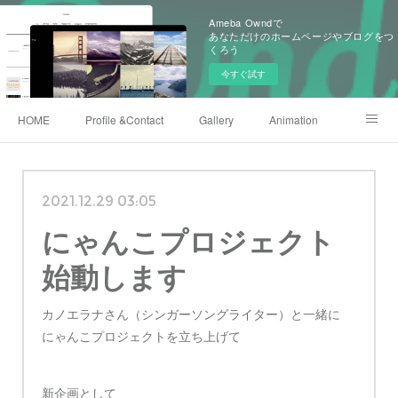
Ameba Owndで
あなただけのホームページやブログをつ
くろう
今すぐ試す
HOME
Profile &Contact
Gallery
Animation
X(twitter)
Instagram
Shop
222club
2021.12.29 03:05
にゃんこプロジェクト
始動します
カノエラナさん（シンガーソングライター）と一緒に
にゃんこプロジェクトを立ち上げて
新企画として