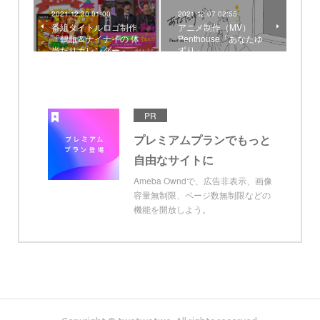
2021.12.30 01:00
2021.12.07 02:55
番組タイトルロゴ制作
アニメ制作（MV）
「鶴瓶＆ナイナイの 体
Penthouse「あなたゆ
当たりカレンダー」
ずり」
PR
プレミアムプランでもっと
自由なサイトに
Ameba Owndで、広告非表示、画像
容量無制限、ページ数無制限などの
機能を開放しよう。