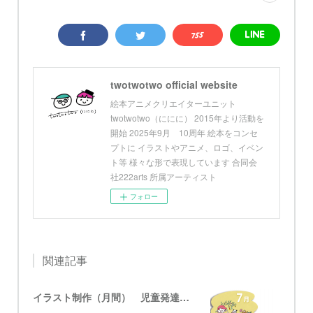
twotwotwo official website
絵本アニメクリエイターユニット
twotwotwo（ににに） 2015年より活動を
開始 2025年9月 10周年 絵本をコンセ
プトに イラストやアニメ、ロゴ、イベン
ト等 様々な形で表現しています 合同会
社222arts 所属アーティスト
フォロー
関連記事
イラスト制作（月間） 児童発達支援・放課後等デイサービス グローブ