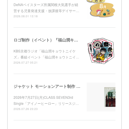
DeNAベイスターズ所属関根大気選手が経
営する児童発達支援・放課後等デイサー…
2026.08.01 13:18
ロゴ制作（イベント）『福山潤キョウトニイケズ ～五周年！め組の祭りは虎ノ門』 KBS京都
KBS京都ラジオ「福山潤キョウトニイケ
ズ」番組イベント「福山潤キョウトニイ…
2026.07.27 05:21
ジャケット モーションアート制作 （Apple Music) CLASS SEVEN 3rd Single「アイノーヒーロー」
2026年7月27日(月)CLASS SEVEN3rd
Single「アイノーヒーロー」リリースジ…
2026.07.26 23:23