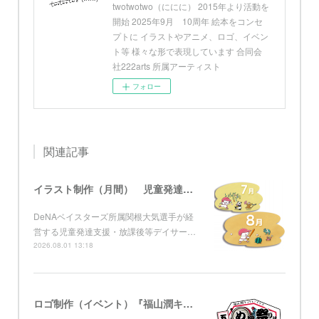
twotwotwo（ににに） 2015年より活動を
開始 2025年9月 10周年 絵本をコンセ
プトに イラストやアニメ、ロゴ、イベン
ト等 様々な形で表現しています 合同会
社222arts 所属アーティスト
フォロー
関連記事
イラスト制作（月間） 児童発達支援・放課後等デイサービス グローブ
DeNAベイスターズ所属関根大気選手が経
営する児童発達支援・放課後等デイサー…
2026.08.01 13:18
ロゴ制作（イベント）『福山潤キョウトニイケズ ～五周年！め組の祭りは虎ノ門』 KBS京都