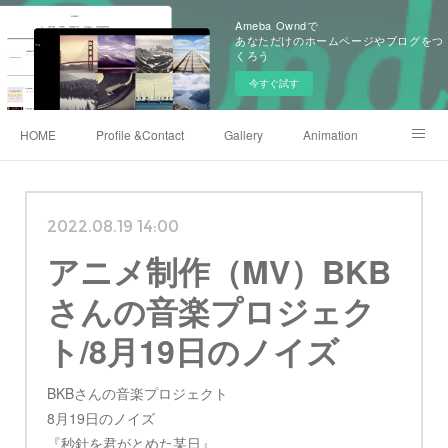
Ameba Owndで
あなただけのホームページやブログをつ
くろう
今すぐ試す
HOME
Profile &Contact
Gallery
Animation
X(twitter)
Instagram
Shop
222club
2022.08.19 14:00
アニメ制作（MV）BKB
さんの音楽プロジェク
ト/8月19日のノイズ
BKBさんの音楽プロジェクト
8月19日のノイズ
『秒針を君がとめた某日』