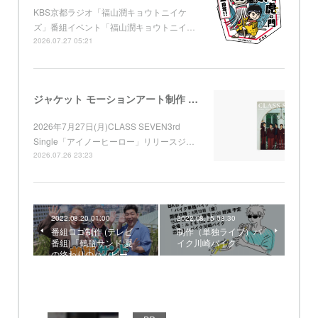
KBS京都ラジオ「福山潤キョウトニイケ
ズ」番組イベント「福山潤キョウトニイ…
2026.07.27 05:21
ジャケット モーションアート制作 （Apple Music) CLASS SEVEN 3rd Single「アイノーヒーロー」
2026年7月27日(月)CLASS SEVEN3rd
Single「アイノーヒーロー」リリースジ…
2026.07.26 23:23
2022.08.20 01:00
2022.08.15 08:30
番組ロゴ制作 (テレビ
制作（単独ライブ）バ
番組)「鶴瓶サンド 夏
イク川崎バイク
の終わりのハッピー…