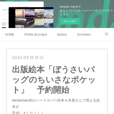
Ameba Owndで
あなただけのホームページやブログをつ
くろう
今すぐ試す
HOME
Profile &Contact
Gallery
Animation
X(twitter)
Instagram
Shop
222club
2024.03.19 13:12
出版絵本「ぼうさいバ
ッグのちいさなポケッ
ト」 予約開始
twotwotwo初のハードカバー絵本＆本屋さんで買える絵
本が
完成しました！！！