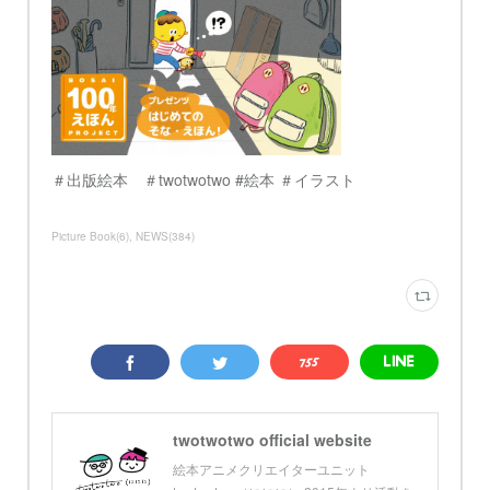
＃出版絵本 ＃twotwotwo #絵本 ＃イラスト
Picture Book
(
6
)
NEWS
(
384
)
twotwotwo official website
絵本アニメクリエイターユニット