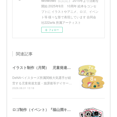
twotwotwo（ににに） 2015年より活動を
開始 2025年9月 10周年 絵本をコンセ
プトに イラストやアニメ、ロゴ、イベン
ト等 様々な形で表現しています 合同会
社222arts 所属アーティスト
フォロー
関連記事
イラスト制作（月間） 児童発達支援・放課後等デイサービス グローブ
DeNAベイスターズ所属関根大気選手が経
営する児童発達支援・放課後等デイサー…
2026.08.01 13:18
ロゴ制作（イベント）『福山潤キョウトニイケズ ～五周年！め組の祭りは虎ノ門』 KBS京都