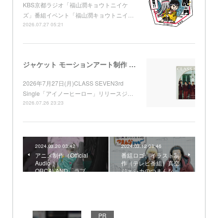
KBS京都ラジオ「福山潤キョウトニイケ
ズ」番組イベント「福山潤キョウトニイ…
2026.07.27 05:21
ジャケット モーションアート制作 （Apple Music) CLASS SEVEN 3rd Single「アイノーヒーロー」
2026年7月27日(月)CLASS SEVEN3rd
Single「アイノーヒーロー」リリースジ…
2026.07.26 23:23
2024.03.20 03:42
2024.03.12 08:46
アニメ制作（Official
番組ロゴ、イラスト制
Audio ）
作（テレビ番組）真空
ORCALAND「ラブ…
ジェシカのつまんな…
PR