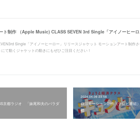
ジャケット モーシ
S SEVEN3rd Single「アイノーヒーロー」リリースジャケット モーションアート制作
usic にて動くジャケットの動きにもぜひご注目ください！
2024.04.06 23:58
BS京都ラジオ 「妹尾和夫のパラダ
ロゴモーション制作（テレビ番組）
都