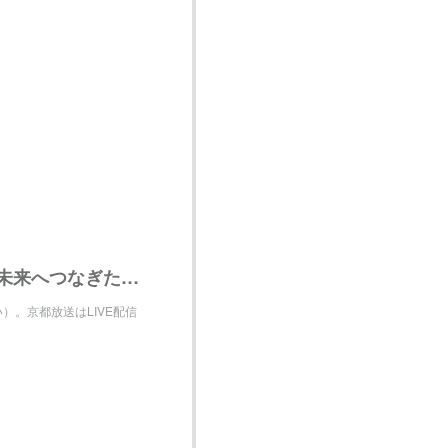
京都三大祭「葵祭」全国LIVE配信を通じ、文化を未来へつなぎたい - クラウドファンディング READYFOR
。京都放送はLIVE配信