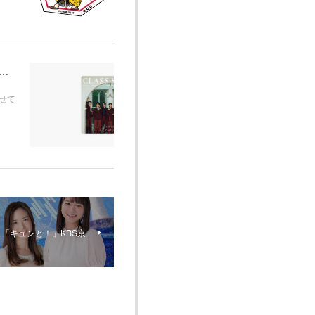
ョンアート制作 （Apple Music) CLASS SEVEN 3rd Single「アイノーヒーロー」
させて
「キュンと！」KBS京