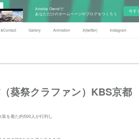
Ameba Owndで
今す
あなただけのホームページやブログをつくろう
e &Contact
Gallery
Animation
X(twitter)
Instagram
（葵祭クラファン）KBS京都
装を着た約500人が行列し