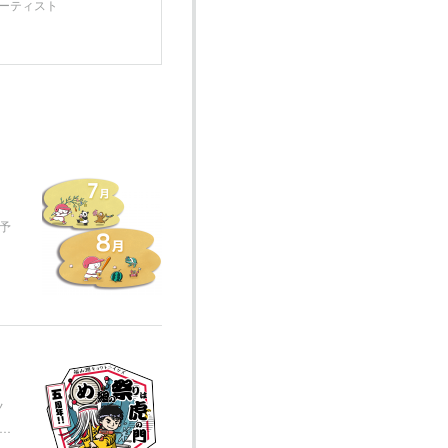
アーティスト
予
ノ
和…