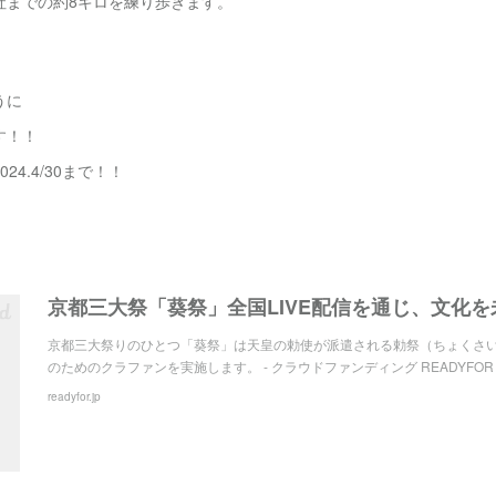
社までの約8キロを練り歩きます。
うに
す！！
4.4/30まで！！
京都三大祭りのひとつ「葵祭」は天皇の勅使が派遣される勅祭（ちょくさい）
のためのクラファンを実施します。 - クラウドファンディング READYFOR
readyfor.jp