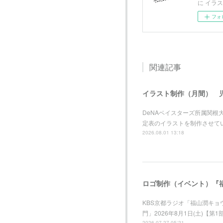
に イラ
フォ
関連記事
イラスト制作（月間） 
DeNAベイスターズ所属関
定表のイラストを制作させて
2026.08.01 13:18
ロゴ制作（イベント）『福
KBS京都ラジオ「福山潤キ
門」2026年8月1日(土)【第
2026.07.27 05:21