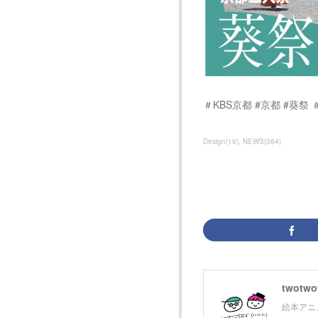
＃KBS京都 #京都 #葵祭
Design
(
19
)
NEWS
(
384
)
twotwot
絵本アニメ