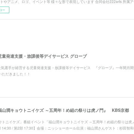
ストやアニメ、ロゴ、イベント等 様々な形で表現しています 合同会社222arts 所属
ロー
児童発達支援・放課後等デイサービス グローブ
根大気選手が経営する児童発達支援・放課後等デイサービス 『グローブ』一年間月間
いただきました！！
山潤キョウトニイケズ ～五周年！め組の祭りは虎ノ門』 KBS京都
ョウトニイケズ」番組イベント「福山潤キョウトニイケズ ～五周年！め組の祭りは虎
1部 14:30 / 第2部 17:30】会場：ニッショーホール出演：福山潤さんゲスト：杉田智