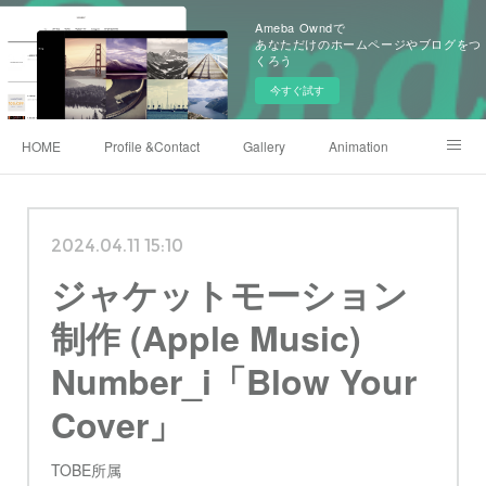
Ameba Owndで
あなただけのホームページやブログをつ
くろう
今すぐ試す
HOME
Profile &Contact
Gallery
Animation
X(twitter)
Instagram
Shop
222club
2024.04.11 15:10
ジャケットモーション
制作 (Apple Music)
Number_i「Blow Your
Cover」
TOBE所属