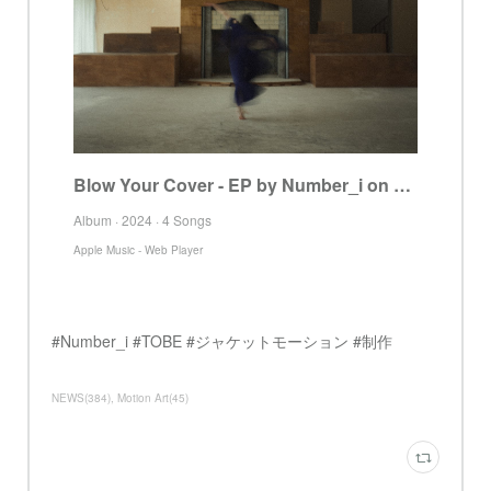
Blow Your Cover - EP by Number_i on Apple Music
Album · 2024 · 4 Songs
Apple Music - Web Player
#Number_i #TOBE #ジャケットモーション #制作
NEWS
(
384
)
Motion Art
(
45
)