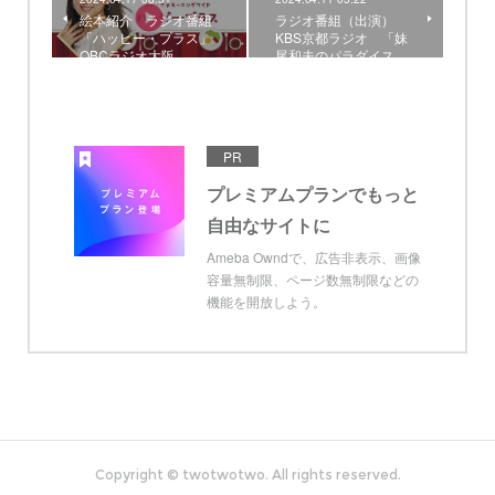
絵本紹介 ラジオ番組
ラジオ番組（出演）
「ハッピー・プラス」
KBS京都ラジオ 「妹
OBCラジオ大阪
尾和夫のパラダイス…
PR
プレミアムプランでもっと
自由なサイトに
Ameba Owndで、広告非表示、画像
容量無制限、ページ数無制限などの
機能を開放しよう。
Copyright © twotwotwo. All rights reserved.