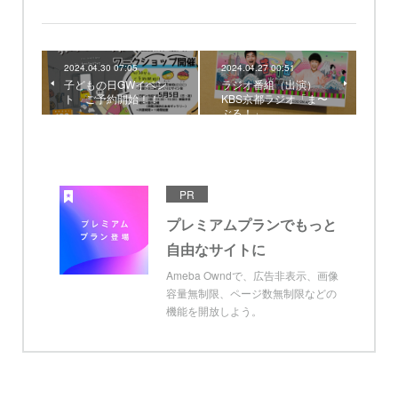
2024.04.30 07:05
2024.04.27 00:51
子どもの日GWイベン
ラジオ番組（出演）
ト ご予約開始！！
KBS京都ラジオ「ま〜
ぶる！」
PR
プレミアムプランでもっと
自由なサイトに
Ameba Owndで、広告非表示、画像
容量無制限、ページ数無制限などの
機能を開放しよう。