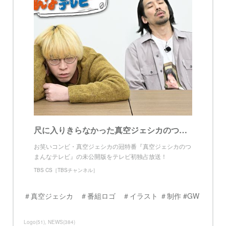
尺に入りきらなかった真空ジェシカのつまんなテレビ｜バラエティ｜TBSチャンネル - TBS
お笑いコンビ・真空ジェシカの冠特番『真空ジェシカのつ
まんなテレビ』の未公開版をテレビ初独占放送！
TBS CS［TBSチャンネル］
＃真空ジェシカ ＃番組ロゴ ＃イラスト ＃制作 #GW
Logo
(
51
)
NEWS
(
384
)