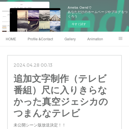
Ameba Owndで
あなただけのホームページやブログをつ
くろう
今すぐ試す
HOME
Profile &Contact
Gallery
Animation
X(twitter)
Instagram
Shop
222club
2024.04.28 00:13
追加文字制作（テレビ
番組）尺に入りきらな
かった真空ジェシカの
つまんなテレビ
未公開シーン版放送決定！！