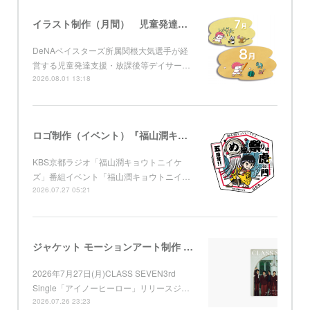
イラスト制作（月間） 児童発達支援・放課後等デイサービス グローブ
DeNAベイスターズ所属関根大気選手が経
営する児童発達支援・放課後等デイサー…
2026.08.01 13:18
ロゴ制作（イベント）『福山潤キョウトニイケズ ～五周年！め組の祭りは虎ノ門』 KBS京都
KBS京都ラジオ「福山潤キョウトニイケ
ズ」番組イベント「福山潤キョウトニイ…
2026.07.27 05:21
ジャケット モーションアート制作 （Apple Music) CLASS SEVEN 3rd Single「アイノーヒーロー」
2026年7月27日(月)CLASS SEVEN3rd
Single「アイノーヒーロー」リリースジ…
2026.07.26 23:23