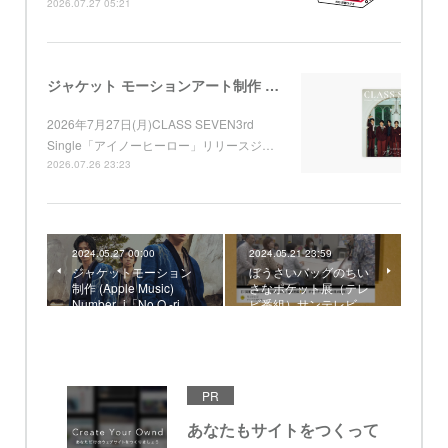
2026.07.27 05:21
ジャケット モーションアート制作 （Apple Music) CLASS SEVEN 3rd Single「アイノーヒーロー」
2026年7月27日(月)CLASS SEVEN3rd
Single「アイノーヒーロー」リリースジ…
2026.07.26 23:23
2024.05.27 00:00
2024.05.21 23:59
ジャケットモーション
ぼうさいバッグのちい
制作 (Apple Music)
さなポケット展（テレ
Number_i「No.O -ri…
ビ番組）サンテレビ…
PR
あなたもサイトをつくって