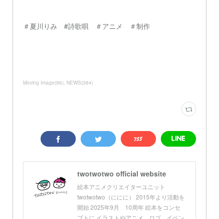
＃夏川りみ #詩歌唄 ＃アニメ ＃制作
Moving Image
(
96
)
NEWS
(
384
)
twotwotwo official website
絵本アニメクリエイターユニット
twotwotwo（ににに） 2015年より活動を
開始 2025年9月 10周年 絵本をコンセ
プトに イラストやアニメ、ロゴ、イベン