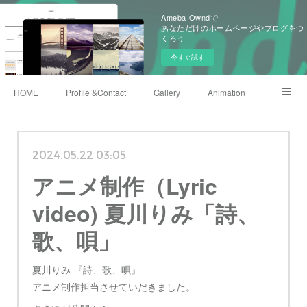
Ameba Owndで
あなただけのホームページやブログをつ
くろう
今すぐ試す
HOME
Profile &Contact
Gallery
Animation
X(twitter)
Instagram
Shop
222club
2024.05.22 03:05
アニメ制作（Lyric
video) 夏川りみ「詩、
歌、唄」
夏川りみ 『詩、歌、唄』
アニメ制作担当させていだきました。