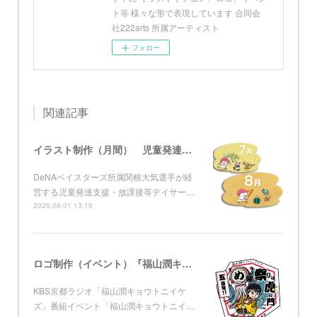
ト等 様々な形で表現しています 合同会
社222arts 所属アーティスト
フォロー
関連記事
イラスト制作（月間） 児童発達支援・放課後等デイサービス グローブ
DeNAベイスターズ所属関根大気選手が経
営する児童発達支援・放課後等デイサー…
2026.08.01 13:18
ロゴ制作（イベント）『福山潤キョウトニイケズ ～五周年！め組の祭りは虎ノ門』 KBS京都
KBS京都ラジオ「福山潤キョウトニイケ
ズ」番組イベント「福山潤キョウトニイ…