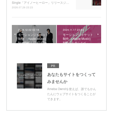
Single「アイノーヒーロー」リリースジ…
2026.07.26 23:23
2024.12.02 02:18
2024.11.17 23:53
モーションジャケット
モーションジャケット
制作 （Apple Music)
制作 （Apple Music)
Number_i 「NO.I(De…
IMP.「ミチシルベ」
PR
あなたもサイトをつくって
みませんか
Ameba Owndを使えば、誰でもかん
たんにウェブサイトをつくることが
できます。