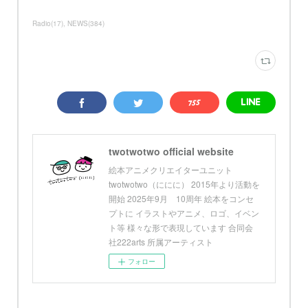
Radio
(
17
)
NEWS
(
384
)
twotwotwo official website
絵本アニメクリエイターユニット
twotwotwo（ににに） 2015年より活動を
開始 2025年9月 10周年 絵本をコンセ
プトに イラストやアニメ、ロゴ、イベン
ト等 様々な形で表現しています 合同会
社222arts 所属アーティスト
フォロー