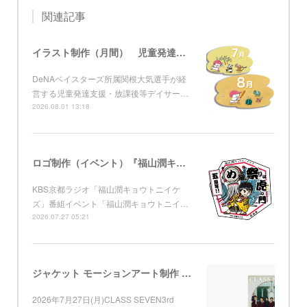
関連記事
イラスト制作（月間） 児童発達支援・放課後等デイサービス グローブ
DeNAベイスターズ所属関根大気選手が経
営する児童発達支援・放課後等デイサー…
2026.08.01 13:18
ロゴ制作（イベント）『福山潤キョウトニイケズ ～五周年！め組の祭りは虎ノ門』 KBS京都
KBS京都ラジオ「福山潤キョウトニイケ
ズ」番組イベント「福山潤キョウトニイ…
2026.07.27 05:21
ジャケット モーションアート制作 （Apple Music) CLASS SEVEN 3rd Single「アイノーヒーロー」
2026年7月27日(月)CLASS SEVEN3rd