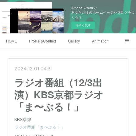
Ameba Owndで
あなただけのホームページやブログをつ
くろう
今すぐ試す
HOME
Profile &Contact
Gallery
Animation
X(twitter)
Instagram
Shop
222club
2024.12.01 04:31
ラジオ番組（12/3出
演）KBS京都ラジオ
「ま〜ぶる！」
KBS京都
ラジオ番組「ま〜ぶる！」