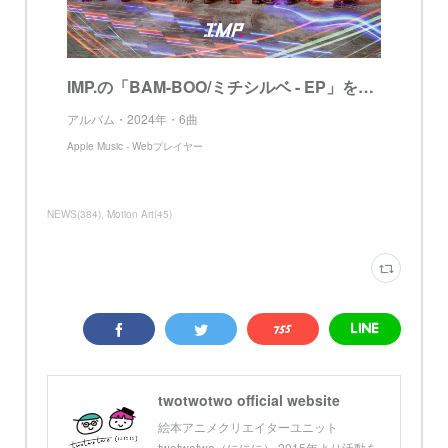
IMP.の「BAM-BOO/ミチシルベ - EP」をApple Musicで
アルバム・2024年・6曲
Apple Music - Webプレイヤー
NEWS
(
384
)
Motion Art
(
45
)
twotwotwo official website
絵本アニメクリエイターユニット
twotwotwo（ににに） 2015年より活動を