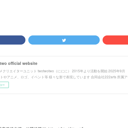
wo official website
クリエイターユニット twotwotwo（ににに） 2015年より活動を開始 2025年9
ストやアニメ、ロゴ、イベント等 様々な形で表現しています 合同会社222arts 所属
ロー