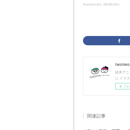
Illustration
(
84
)
NEWS
(
384
)
twotwot
絵本アニメ
に イラ
フォ
関連記事