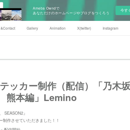
Ameba Owndで
今す
あなただけのホームページやブログをつくろう
e &Contact
Gallery
Animation
X(twitter)
Instagram
テッカー制作（配信）「乃木
2 熊本編」Lemino
 SEASON2』
カー制作させていただきました！！
:00～配信開始