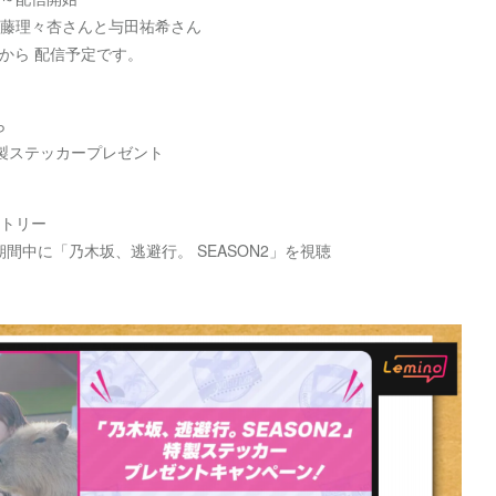
 伊藤理々杏さんと与田祐希さん
2時から 配信予定です。
ら
製ステッカープレゼント
ントリー
木)の期間中に「乃木坂、逃避行。 SEASON2」を視聴