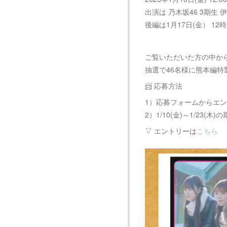
出演は 乃木坂46 3期生
後編は1月17日(金） 1
ご覧いただいた方の中か
抽選で46名様に熊本編特
📨 応募方法
1）応募フォームからエ
2）1/10(金)～1/23(
▽ エントリーは
こちら