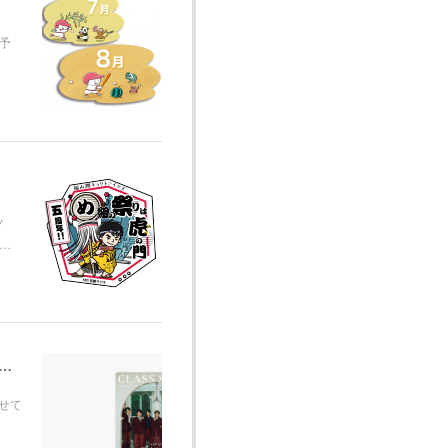
予
ノ
和…
ョンアート制作 （Apple Music) CLASS SEVEN 3rd Single「アイノーヒーロー」
させて