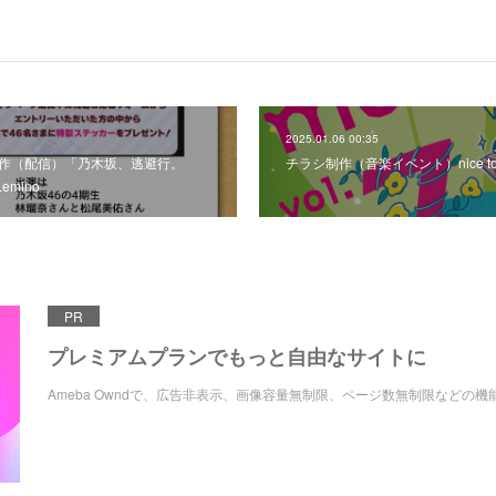
2025.01.06 00:35
作（配信）「乃木坂、逃避行。
チラシ制作（音楽イベント）nice to mee
emino
PR
プレミアムプランでもっと自由なサイトに
Ameba Owndで、広告非表示、画像容量無制限、ページ数無制限などの