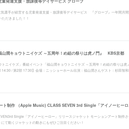
児童発達支援・放課後等デイサービス グローブ
根大気選手が経営する児童発達支援・放課後等デイサービス 『グローブ』一年間月間
いただきました！！
山潤キョウトニイケズ ～五周年！め組の祭りは虎ノ門』 KBS京都
ョウトニイケズ」番組イベント「福山潤キョウトニイケズ ～五周年！め組の祭りは虎
1部 14:30 / 第2部 17:30】会場：ニッショーホール出演：福山潤さんゲスト：杉田智
ジャケット モーシ
S SEVEN3rd Single「アイノーヒーロー」リリースジャケット モーションアート制作
usic にて動くジャケットの動きにもぜひご注目ください！