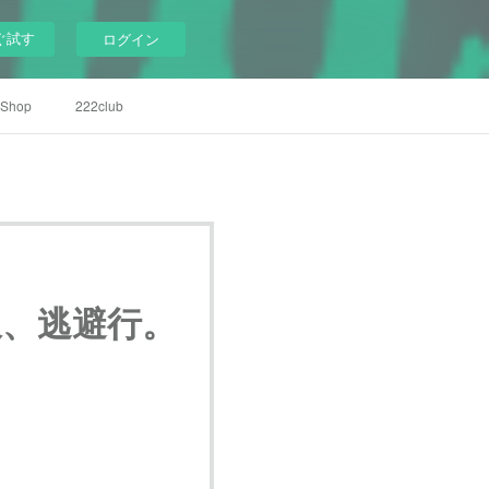
ぐ試す
ログイン
Shop
222club
坂、逃避行。