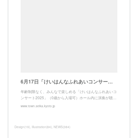
6月17日「けいはんなふれあいコンサート2025（8月3日開催）」前売チケット販売のお知らせ|精華町
年齢制限なく、みんなで楽しめる「けいはんなふれあいコ
ンサート2025」（0歳から入場可）ホール内に演奏が聴…
www.town.seika.kyoto.jp
Design
(
19
)
Illustration
(
84
)
NEWS
(
384
)