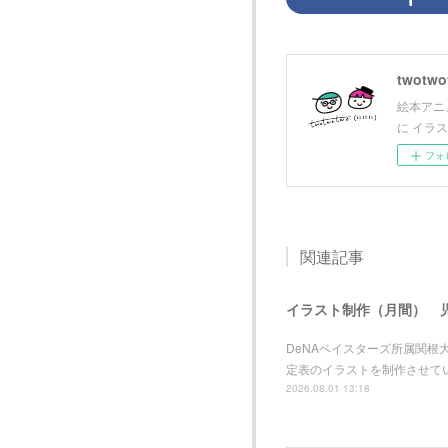
twotwot
絵本アニメ
に イラ
フォ
関連記事
イラスト制作（月間） 
DeNAベイスターズ所属関
定表のイラストを制作させて
2026.08.01 13:18