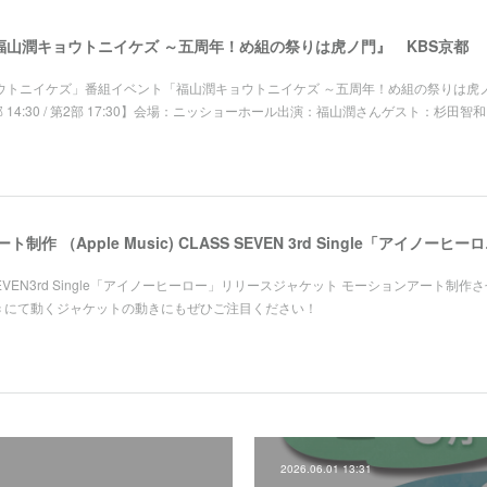
山潤キョウトニイケズ ～五周年！め組の祭りは虎ノ門』 KBS京都
ョウトニイケズ」番組イベント「福山潤キョウトニイケズ ～五周年！め組の祭りは虎
1部 14:30 / 第2部 17:30】会場：ニッショーホール出演：福山潤さんゲスト：杉田智
ジャケット モーシ
S SEVEN3rd Single「アイノーヒーロー」リリースジャケット モーションアート制作
usic にて動くジャケットの動きにもぜひご注目ください！
2026.06.01 13:31