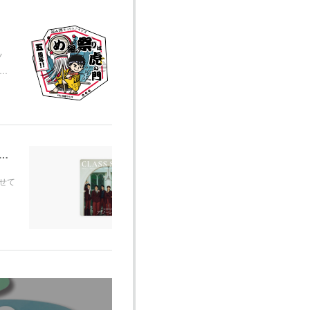
ノ
和…
ョンアート制作 （Apple Music) CLASS SEVEN 3rd Single「アイノーヒーロー」
させて