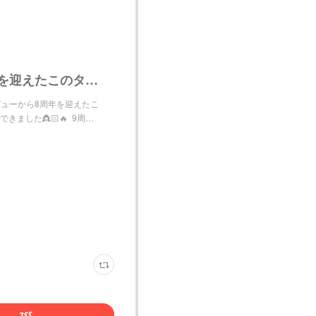
鈴木愛理 on Instagram: "ソロデビューから8周年を迎えたこのタイミングで、、、 やっと！！！！ やっと！！！！！！ 鈴木愛理ロゴができました👸🏻🔥 ⁡ 9周年、10周年、、、20周年？
026: "ソロデビューから8周年を迎えたこ
した👸🏻🔥 ⁡ 9周…