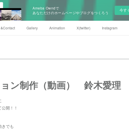
Ameba Owndで
今す
あなただけのホームページやブログをつくろう
e &Contact
Gallery
Animation
X(twitter)
Instagram
ョン制作（動画） 鈴木愛理
に
て公開！！
動きでも