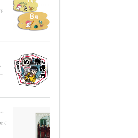
予
ノ
和…
ョンアート制作 （Apple Music) CLASS SEVEN 3rd Single「アイノーヒーロー」
させて