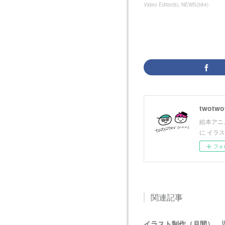
Video Editor
(
6
)
NEWS
(
384
)
twotwot
絵本アニメ
に イラ
フォ
関連記事
イラスト制作（月間） 