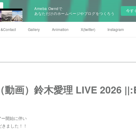
Ameba Owndで
今す
あなただけのホームページやブログをつくろう
e &Contact
Gallery
Animation
X(twitter)
Instagram
画）鈴木愛理 LIVE 2026 ||:Bi
ツアー開始に伴い
だきました！！