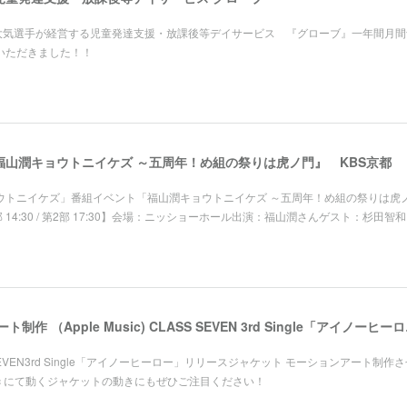
根大気選手が経営する児童発達支援・放課後等デイサービス 『グローブ』一年間月間
いただきました！！
山潤キョウトニイケズ ～五周年！め組の祭りは虎ノ門』 KBS京都
ョウトニイケズ」番組イベント「福山潤キョウトニイケズ ～五周年！め組の祭りは虎
1部 14:30 / 第2部 17:30】会場：ニッショーホール出演：福山潤さんゲスト：杉田智
ジャケット モーシ
S SEVEN3rd Single「アイノーヒーロー」リリースジャケット モーションアート制作
usic にて動くジャケットの動きにもぜひご注目ください！