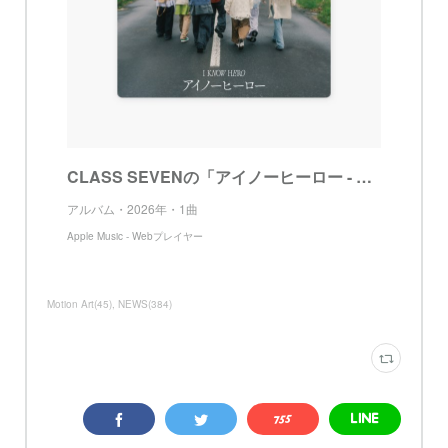
CLASS SEVENの「アイノーヒーロー - Single」をApple Musicで
アルバム・2026年・1曲
Apple Music - Webプレイヤー
Motion Art
(
45
)
NEWS
(
384
)