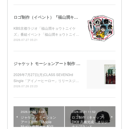
ロゴ制作（イベント）『福山潤キョウトニイケズ ～五周年！め組の祭りは虎ノ門』 KBS京都
KBS京都ラジオ「福山潤キョウトニイケ
ズ」番組イベント「福山潤キョウトニイ…
2026.07.27 05:21
ジャケット モーションアート制作 （Apple Music) CLASS SEVEN 3rd Single「アイノーヒーロー」
2026年7月27日(月)CLASS SEVEN3rd
Single「アイノーヒーロー」リリースジ…
2026.07.26 23:23
2026.07.09 15:28
2026.06.21 11:52
ジャケット モーション
ロゴ制作（キャップ）
アート制作 （Apple
DKIII 高橋光成 オリジ
Music) 西野カナ 配信…
ナルブランド