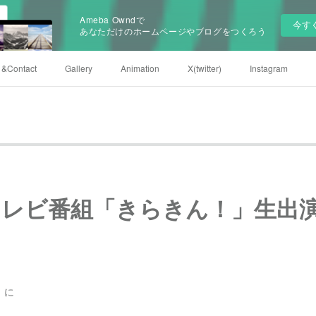
Ameba Owndで
今す
あなただけのホームページやブログをつくろう
e &Contact
Gallery
Animation
X(twitter)
Instagram
テレビ番組「きらきん！」生出
」に