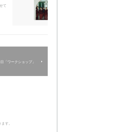
させて
老の日「ワークショップ」
きます。