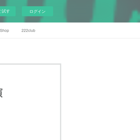
ぐ試す
ログイン
Shop
222club
演