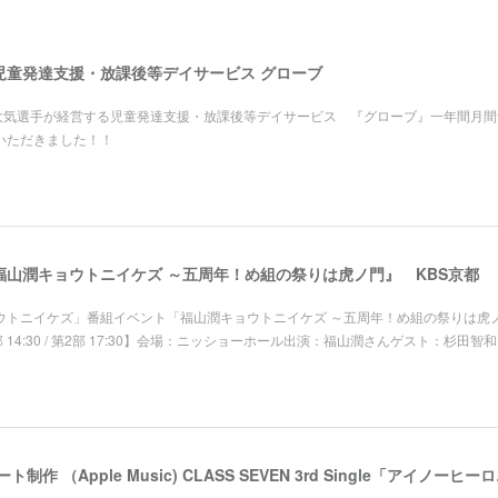
児童発達支援・放課後等デイサービス グローブ
根大気選手が経営する児童発達支援・放課後等デイサービス 『グローブ』一年間月間
いただきました！！
山潤キョウトニイケズ ～五周年！め組の祭りは虎ノ門』 KBS京都
ョウトニイケズ」番組イベント「福山潤キョウトニイケズ ～五周年！め組の祭りは虎
1部 14:30 / 第2部 17:30】会場：ニッショーホール出演：福山潤さんゲスト：杉田智
ジャケット モーシ