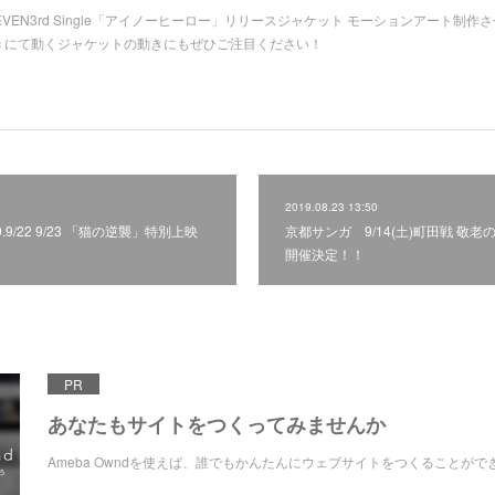
S SEVEN3rd Single「アイノーヒーロー」リリースジャケット モーションアート制作
usic にて動くジャケットの動きにもぜひご注目ください！
2019.08.23 13:50
9/22 9/23 「猫の逆襲」特別上映
京都サンガ 9/14(土)町田戦 敬
開催決定！！
PR
あなたもサイトをつくってみませんか
Ameba Owndを使えば、誰でもかんたんにウェブサイトをつくることがで