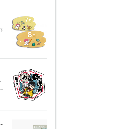
予
ノ
和…
ョンアート制作 （Apple Music) CLASS SEVEN 3rd Single「アイノーヒーロー」