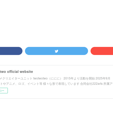
wo official website
クリエイターユニット twotwotwo（ににに） 2015年より活動を開始 2025年9
ストやアニメ、ロゴ、イベント等 様々な形で表現しています 合同会社222arts 所属
ロー