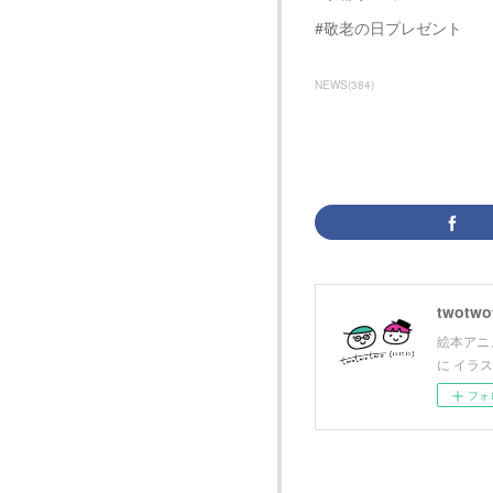
#敬老の日プレゼント
NEWS
(
384
)
twotwot
絵本アニメ
に イラ
フォ